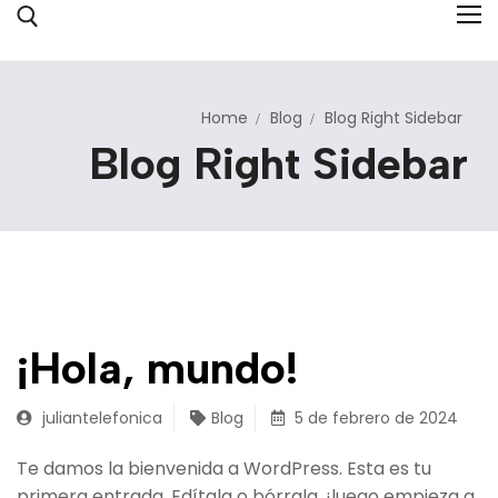
Home
Blog
Blog Right Sidebar
Inicio
Blog Right Sidebar
Sobre Nosotros
Servicios
Colegio
Hotel y Glamping
¡Hola, mundo!
Contacto
juliantelefonica
Blog
5 de febrero de 2024
Te damos la bienvenida a WordPress. Esta es tu
primera entrada. Edítala o bórrala, ¡luego empieza a